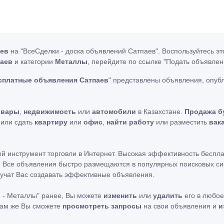
аев
на "ВсеСделки - доска объявлений Сатпаев". Воспользуйтесь э
паев
и категории
Металлы
, перейдите по ссылке
"Подать объявлен
есплатные объявления Сатпаев
" представлены объявления, опу
овары
,
недвижимость
или
автомобили
в Казахстане.
Продажа б
ь или сдать
квартиру
или
офис
,
найти работу
или разместить
вак
ный инструмент торговли в Интернет. Высокая эффективность беспл
. Все объявления быстро размещаются в популярных поисковых сист
учат Вас создавать эффективные объявления.
 - Металлы" ранее, Вы можете
изменить
или
удалить
его в любое
 Там же Вы сможете
просмотреть запросы
на свои объявления и
и