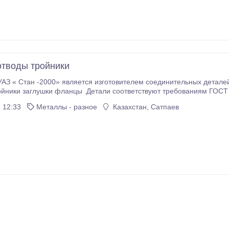
отводы тройники
» является изготовителем соединительных деталей трубопровода . Изготавливаем отводы,
глушки фланцы .Детали соответствуют требованиям ГОСТ 17375-01; ГОСТ 30753-01 ; ГОСТ 17376-01 ;
СТ 36-22-77; ОСТ 36-24-
 12:33
Металлы - разное
Казахстан, Сатпаев
10-418-90; ОСТ36-20-77; ТУ 14-1-5598-20114; ТУ 1469-010-215