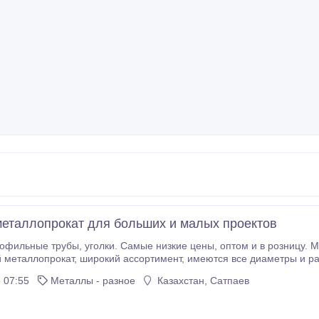
еталлопрокат для больших и малых проектов
 имеются все диаметры и размеры. - Арматура - Труба круглая -
Профильная труба - Катанка - Стальные пря
 07:55
Металлы - разное
Казахстан, Сатпаев