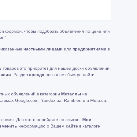
той формой, чтобы подобрать объявления по цене или
ие"
.
бликованные
частными лицами
или
предприятиями
в
у
товаров это приоритет для нашей доски объявлений.
ансии
. Раздел
аренда
позволяет быстро найти
атных объявлений в категории
Металлы
на
емах Google.com, Yandex.ua, Rambler.ru и Meta.ua.
 время. Для этого перейдите по ссылке "
Мои
зменить
информацию о Вашем
сайте
в каталоге