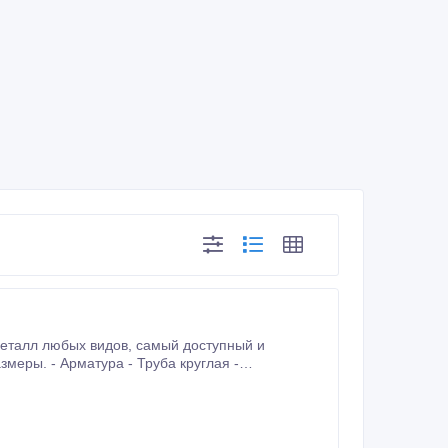
мошовные, бесшовные, ВГП, ЭСВ трубы -.