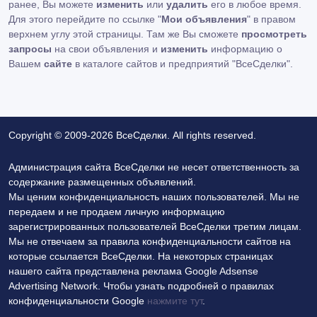
ранее, Вы можете
изменить
или
удалить
его в любое время.
Для этого перейдите по ссылке "
Мои объявления
" в правом
верхнем углу этой страницы. Там же Вы сможете
просмотреть
запросы
на свои объявления и
изменить
информацию о
Вашем
сайте
в каталоге сайтов и предприятий "ВсеСделки".
Copyright © 2009-2026 ВсеСделки. All rights reserved.
Администрация сайта ВсеСделки не несет ответственность за
содержание размещенных объявлений.
Мы ценим конфиденциальность наших пользователей. Мы не
передаем и не продаем личную информацию
зарегистрированных пользователей ВсеСделки третим лицам.
Мы не отвечаем за правила конфиденциальности сайтов на
которые ссылается ВсеСделки. На некоторых страницах
нашего сайта представлена реклама Google Adsense
Advertising Network. Чтобы узнать подробней о правилах
конфиденциальности Google
нажмите тут
.