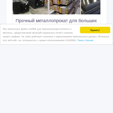
Прочный металлопрокат для больших
и малых проектов
Мы используем файлы cookie для персонализации контента и
Принять!
рекламы, предоставления функций социальных сетей и анализа
нашего трафика. На сайте действует политика о неразглашении персональных данных. Используя
этот веб-сайт, вы соглашаетесь с нашим использованием coookies.
Узнать больше
16/04/2025 07:55
Металлы - разное
Казахстан, Сатпаев
1 тенге 〒