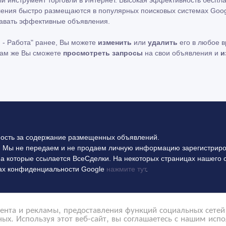
ления быстро размещаются в популярных поисковых системах Googl
давать эффективные объявления.
 - Работа" ранее, Вы можете
изменить
или
удалить
его в любое в
 Там же Вы сможете
просмотреть запросы
на свои объявления и
и
ность за содержание размещенных объявлений.
 Мы не передаем и не продаем личную информацию зарегистриро
на которые ссылается ВсеСделки. На некоторых страницах нашего 
илах конфиденциальности Google
нажмите тут
.
нта и рекламы, предоставления функций социальных сетей 
ых. Используя этот веб-сайт, вы соглашаетесь с нашим исп
Политика конфиденциальности
Контакты