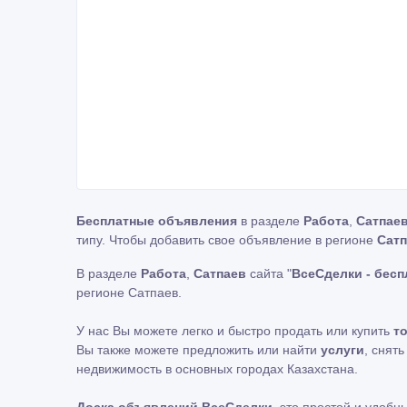
Бесплатные объявления
в разделе
Работа
,
Сатпае
типу. Чтобы добавить свое объявление в регионе
Сат
В разделе
Работа
,
Сатпаев
сайта "
ВсеСделки - бес
регионе Сатпаев.
У нас Вы можете легко и быстро продать или купить
т
Вы также можете предложить или найти
услуги
, снят
недвижимость в основных городах Казахстана.
Доска объявлений ВсеСделки
, это простой и удоб