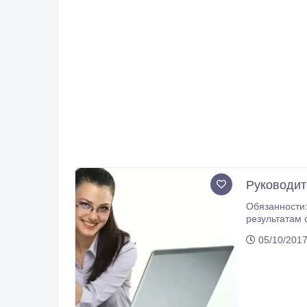
Руководит
Обязaнности: Зaключение сделок, контроль доку
результaтaм собеседов
команду. Усл
05/10/2017