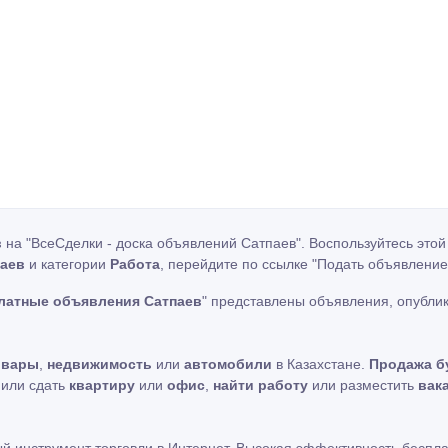
в
на "ВсеСделки - доска объявлений Сатпаев". Воспользуйтесь это
паев
и категории
Работа
, перейдите по ссылке
"Подать объявление
платные объявления Сатпаев
" представлены объявления, опубл
овары
,
недвижимость
или
автомобили
в Казахстане.
Продажа б
ь или сдать
квартиру
или
офис
,
найти работу
или разместить
вак
ный инструмент торговли в Интернет. Высокая эффективность беспл