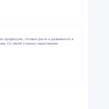
тируем
ный / неполный рабочий день (по договоренности).