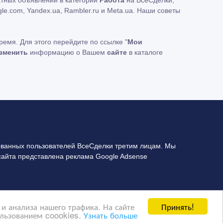
e.com, Yandex.ua, Rambler.ru и Meta.ua. Наши советы
ремя. Для этого перейдите по ссылке "
Мои
зменить
информацию о Вашем
сайте
в каталоге
ванных пользователей ВсеСделки третим лицам. Мы
сайта представлена реклама Google Adsense
Принять!
и анализа нашего трафика. На сайте
ользованием coookies.
Узнать больше