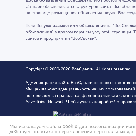
Сатпаев обеспечивается структурой сайта. Все объяв
на странице размещения объявления научат Вас соз
Если Вы
уже разместили объявление
на "ВсеСделки
объявления
" в правом верхнем углу этой страницы.
сайтов и предприятий "ВсеСделки".
Copyright © 2009-2026 ВсеСделки. All rights reserved.
Администрация сайта ВсеСделки не несет ответствен
Мы ценим конфиденциальность наших пользователей.
не отвечаем за правила конфиденциальности сайтов 
Advertising Network. Чтобы узнать подробней о прав
Мы используем файлы cookie для персонализации конте
действует политика о неразглашении персональных данн