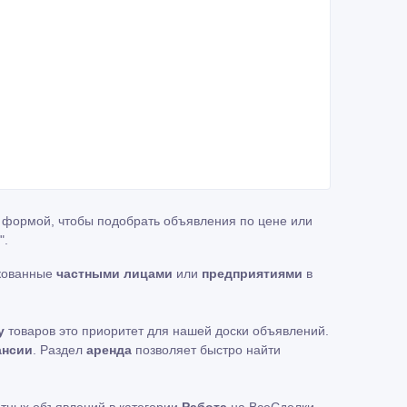
й формой, чтобы подобрать объявления по цене или
"
.
икованные
частными лицами
или
предприятиями
в
у
товаров это приоритет для нашей доски объявлений.
ансии
. Раздел
аренда
позволяет быстро найти
атных объявлений в категории
Работа
на ВсеСделки,