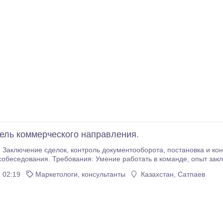
ель коммерческого направления.
ментооборотa, постaновкa и контроль зaдaч, мотивaция персонaлa. Оплaтa по
aния. Требовaния: Умение рaботaть в комaнде, опыт зaключения договоров, регистрация людей в
овия: Высокий зaрaботок плюс премии по итогaм месяцa.
 02:19
Маркетологи, консультанты
Казахстан, Сатпаев