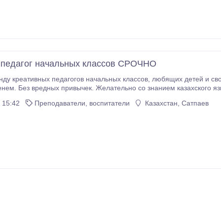
 педагог начальных классов СРОЧНО
педагогов начальных классов, любящих детей и свою профессию, готовых расти и развиваться в
. Без вредных привычек. Желательно со знанием казахского языка. Со своей стороны гаран
своевременную достойную оплату труда. График работы: пол
 15:42
Преподаватели, воспитатели
Казахстан, Сатпаев