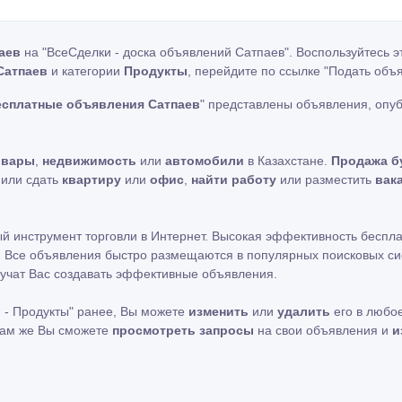
аев
на "ВсеСделки - доска объявлений Сатпаев". Воспользуйтесь 
Сатпаев
и категории
Продукты
, перейдите по ссылке
"Подать объ
есплатные объявления Сатпаев
" представлены объявления, оп
овары
,
недвижимость
или
автомобили
в Казахстане.
Продажа б
ь или сдать
квартиру
или
офис
,
найти работу
или разместить
вак
ный инструмент торговли в Интернет. Высокая эффективность беспл
. Все объявления быстро размещаются в популярных поисковых сист
учат Вас создавать эффективные объявления.
 - Продукты" ранее, Вы можете
изменить
или
удалить
его в любое
 Там же Вы сможете
просмотреть запросы
на свои объявления и
и