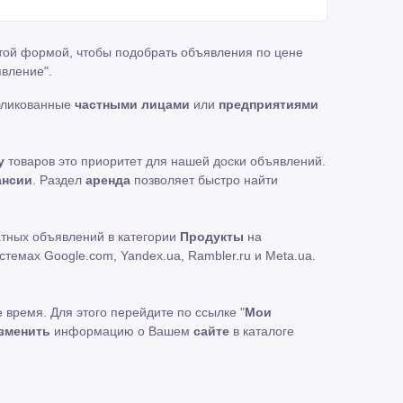
этой формой, чтобы подобрать объявления по цене
явление"
.
убликованные
частными лицами
или
предприятиями
у
товаров это приоритет для нашей доски объявлений.
ансии
. Раздел
аренда
позволяет быстро найти
атных объявлений в категории
Продукты
на
емах Google.com, Yandex.ua, Rambler.ru и Meta.ua.
 время. Для этого перейдите по ссылке "
Мои
зменить
информацию о Вашем
сайте
в каталоге