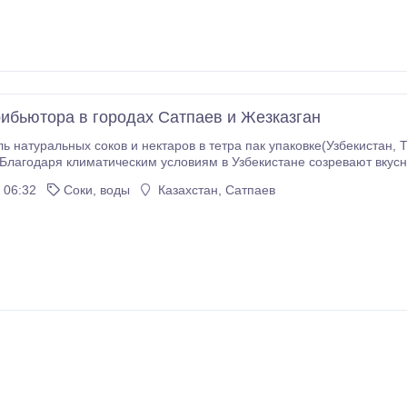
ибьютора в городах Сатпаев и Жезказган
льных соков и нектаров в тетра пак упаковке(Узбекистан, Ташкент)ищет дистрибьютора в городах Сатпаев
даря климатическим условиям в Узбекистане созревают вкусные, ароматные и действительно натур
торых мы и делаем наши соки. Это позволяет нам не добавлять ис
 06:32
Соки, воды
Казахстан, Сатпаев