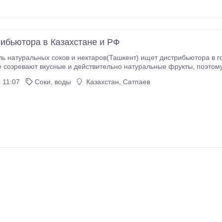
ибьютора в Казахстане и РФ
ь натуральных соков и нектаров(Ташкент) ищет дистрибьютора в г
ают вкусные и действительно натуральные фрукты, поэтому нам не приходится добавлять химию. Мы
стабильный и прибыльный бизнес. Маржинальность 25% минимум.
 11:07
Соки, воды
Казахстан, Сатпаев