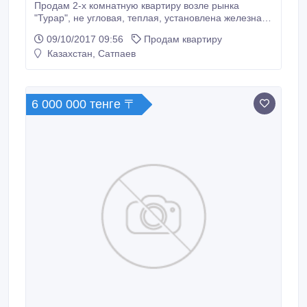
Продам 2-х комнатную квартиру возле рынка
"Турар", не угловая, теплая, установлена железная
дверь, новая сантехника, пластиковое окно,
09/10/2017 09:56
Продам квартиру
линолеум. Есть телефон, домофон. Рядом
Казахстан, Сатпаев
расположены школы, садики, поликлиника,
торговые центры. Квартира готова к вселению..
6 000 000 тенге 〒