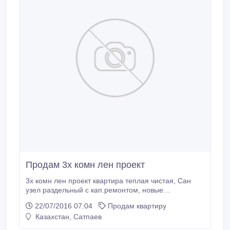
Продам 3х комн лен проект
3х комн лен проект квартира теплая чистая, Сан
узел раздельный с кап.ремонтом, новые
пластиковые окна. Гараж в подарок рядом с домом
22/07/2016 07:04
Продам квартиру
9000000 тг 87773208559.
Казахстан, Сатпаев