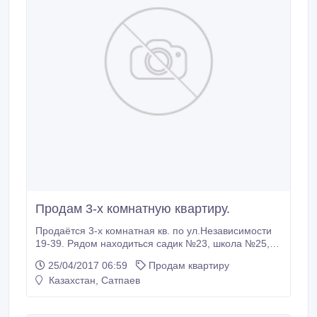
Продам 3-х комнатную квартиру.
Продаётся 3-х комнатная кв. по ул.Независимости
19-39. Рядом находиться садик №23, школа №25,
горисполком. Квартира теплая, окна пластиковые,
25/04/2017 06:59
Продам квартиру
титан, кондиционер, телефон, интернет, сан узел
Казахстан, Сатпаев
полностью пропилен..