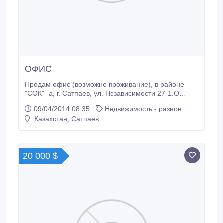
ОФИС
Продам офис (возможно проживание), в районе
"СОК" -а, г. Сатпаев, ул. Независимости 27-1.О
бщая площадь - 129, 3кв. м, жилая - 98, 5кв. м.
09/04/2014 08:35
Недвижимость - разное
Первый этаж, отдельный вход в квартиру, 2-е
Казахстан, Сатпаев
железные входные двери, пластиковые окна с
решетками. Совместный сан. узел, кафель, титан,
душевая кабина.
20 000 $