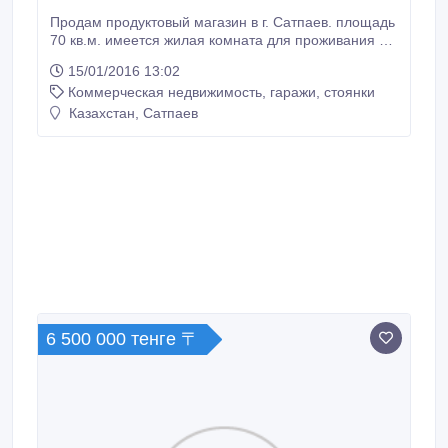
Продам продуктовый магазин в г. Сатпаев. площадь
70 кв.м. имеется жилая комната для проживания и
все условия. также есть крыльцо-летник пивной
15/01/2016 13:02
аппарат столы и стулья. Срочно! 23.000 $ или 8 000
Коммерческая недвижимость, гаражи, стоянки
000 тг ( торг).
Казахстан, Сатпаев
6 500 000 тенге 〒