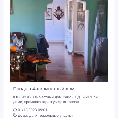
Продаю 4-х комнатный дом.
ЮГО-ВОСТОК.Частный дом.Район Т.Д.ТАИР.При
доме; времянка.гараж.углярка.тапчан.
дровница.огород.сад.центральное водоснабжение,
01/12/2023 09:01
отопление печное . Дом теплый, угля мало уходит.
Дома, дачи, земельные участки
15 минут ходьбы и рынок. Ипотеку не предлагать.