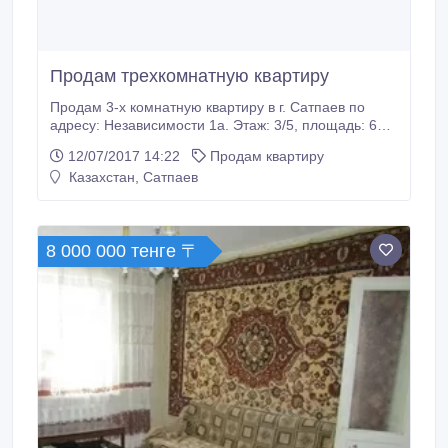
Продам трехкомнатную квартиру
Продам 3-х комнатную квартиру в г. Сатпаев по
адресу: Независимости 1а. Этаж: 3/5, площадь: 63.6
кв.м., Застекленный балкон Раздельный санузел
12/07/2017 14:22
Продам квартиру
Неугловая квартира Телефон, Интернет, Кабельное
Казахстан, Сатпаев
ТВ По всем интересующим вопросам звонить по
телефону: 87774832075 - Марина..
8 000 000 тенге 〒