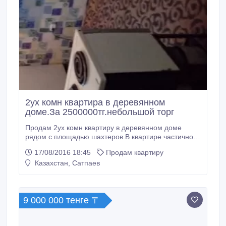
2ух комн квартира в деревянном
доме.За 2500000тг.небольшой торг
Продам 2ух комн квартиру в деревянном доме
рядом с площадью шахтеров.В квартире частично
ремонт, барная стойка между кухней и спальней ,
17/08/2016 18:45
Продам квартиру
3барных стула, пластиковые окна и жалюзи во всех
Казахстан, Сатпаев
комнатах, титан 80литров.Так же оставим
холодильник и Стир.машинку автомат.Квартира
тёплая, соседи хорошие..
9 000 000 тенге 〒