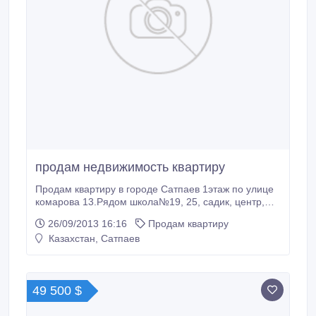
продам недвижимость квартиру
Продам квартиру в городе Сатпаев 1этаж по улице
комарова 13.Рядом школа№19, 25, садик, центр,
квартира теплая, имеется кабельное, интернет,
26/09/2013 16:16
Продам квартиру
домофон, титан, частично мебелированая.Удобно
Казахстан, Сатпаев
под офис или магазин.Обращаться:87052511544.
49 500 $