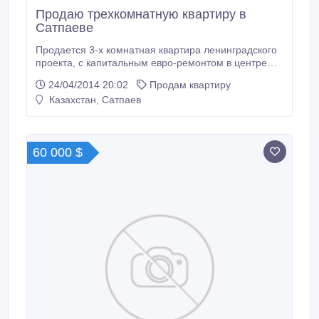
Продаю трехкомнатную квартиру в
Сатпаеве
Продается 3-х комнатная квартира ленинградского
проекта, с капитальным евро-ремонтом в центре
города. Кабельное телевидение, Интернет,
24/04/2014 20:02
Продам квартиру
домофон, железная дверь; пластиковые окна, все
Казахстан, Сатпаев
батареи и двери заменены, электротитан; на полу -
паркет. Общая площадь - 67 м.кв. Кухня-6 м.кв.
Балкон переделан на столовую, которая составляет
4, 5 м.
60 000 $