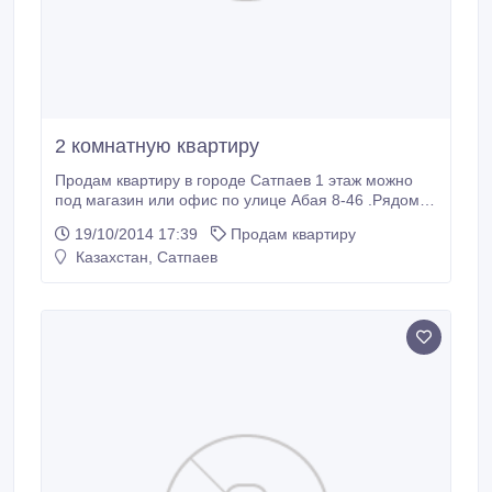
2 комнатную квартиру
Продам квартиру в городе Сатпаев 1 этаж можно
под магазин или офис по улице Абая 8-46 .Рядом
школа №19, садик № 12, квартира теплая, имеется
19/10/2014 17:39
Продам квартиру
кабельное, телефон интернет, домофон, кафель
Казахстан, Сатпаев
титан, пластиковые окно, частично мебелированая..