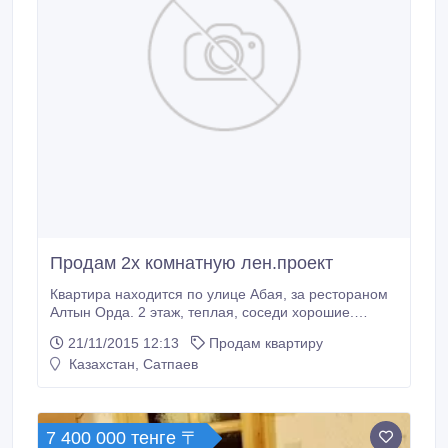
Продам 2х комнатную лен.проект
Квартира находится по улице Абая, за рестораном
Алтын Орда. 2 этаж, теплая, соседи хорошие.
Домофон, телефон, кабельное тв, интернет, титан,
21/11/2015 12:13
Продам квартиру
кондиционер. Рядом школы и детские сады, гаражи
Казахстан, Сатпаев
и автостоянки. Встроенные шкафы остаются.
Можно с мебелью и техникой..
7 400 000 тенге 〒