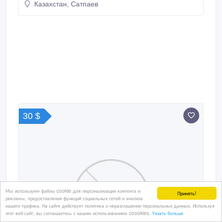
Казахстан, Сатпаев
помощью титана. Имеются балкон и лоджия
застекленные, с решетками. Возможен обмен на 3-
хкомнатную квартиру в г.Астане с нашей доплатой.
30 $
Мы используем файлы cookie для персонализации контента и
Принять!
рекламы, предоставления функций социальных сетей и анализа
нашего трафика. На сайте действует политика о неразглашении персональных данных. Используя
этот веб-сайт, вы соглашаетесь с нашим использованием coookies.
Узнать больше