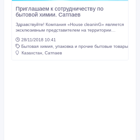
Приглашаем к сотрудничеству по
бытовой химии. Сатпаев
Здравствуйте! Компания «House cleaninG» является
эксклюзивным представителем на территории
республики Казахстан, по бытовой химии. Вся
28/11/2018 10:41
продукция изготавливается из высококачественных
Бытовая химия, упаковка и прочие бытовые товары
ингредиентов по современной технологии,
разработанной специалистами компании, при этом
Казахстан, Сатпаев
по своим потребительским свойствам не уступает
импортным аналогам.