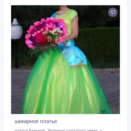
для тела, шампунь без слез, купание с которым
принесут малышу только удовольствие; различные
мыла, которые увлажняют и не сушат кожу ребенка;
средство для мытья детских бутылочек, с которым
можно больше не переживать за маленький
организм.
шикарное платье
платье бальное. Зеленого салатного цвета, с