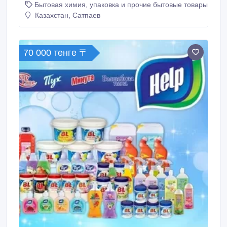
Бытовая химия, упаковка и прочие бытовые товары
дилерской программе. Каталог моек на сайте
Marble-ceramics.kz..
Казахстан, Сатпаев
70 000 тенге 〒