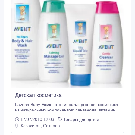
Детская косметика
Lavena Baby Ежик - это гипоаллергенная косметика
из натуральных компонентов: пантенола, витамина
Е, экстракта ромашки, парикового дерева, а также
17/07/2010 12:03
Товары для детей
календулы и оливкового масла. В ассортименте:
Казахстан, Сатпаев
крема защитный и крем от раздражения, которые
питают и защищают детскую кожу; молочко и масло