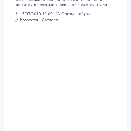
паетками и разными красивыми камнями. очень
аккуратно сшито, и качество ткани отличное.
17/07/2010 12:00
Одежда, обувь
недорого, о сумме можно договориться. шикарное
Казахстан, Сатпаев
платье на выпускной!.