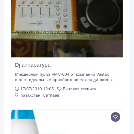
Dj аппаратура
Микшерный пульт VMC-004 от компании Vestax
станет идеальным приобретением для ди-джеев,
которые стремятся повышать и оттачивать свое
17/07/2010 12:05
Бытовая техника
мастерство. Подходит для всех музыкальных
Казахстан, Сатпаев
стилей, включая скретч. Данный микшер имеет 4
канала на каждом из которых находится
трехдиапазонный изолятор, а также самые
«плавные» фейдеры.