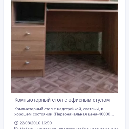
Компьютерный стол с офисным стулом
Компьютерный стол с надстройкой, светлый, в
хорошем состоянии.(Первоначальная цена-40000
тг) Идеально подходит для домашнего офиса, для
22/08/2016 16:59
стационарного компьютера и для лэптопа. Полки